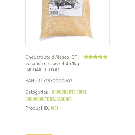
Choucroute d’Alsace IGP
Noté
1
5.00
cuisinée en sachet de 1kg –
sur 5
MÉDAILLE D’OR
basé sur
notation
EAN : 3471870000662
client
CHOUCROUTE CUITE
Catégories :
,
CHOUCROUTE D'ALSACE IGP
1461
Product ID: