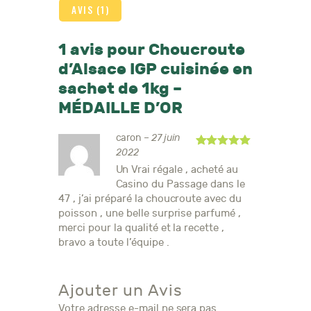
AVIS (1)
1 avis pour
Choucroute
d’Alsace IGP cuisinée en
sachet de 1kg –
MÉDAILLE D’OR
caron
–
27 juin
2022
Note
5
sur 5
Un Vrai régale , acheté au
Casino du Passage dans le
47 , j’ai préparé la choucroute avec du
poisson , une belle surprise parfumé ,
merci pour la qualité et la recette ,
bravo a toute l’équipe .
Ajouter un Avis
Votre adresse e-mail ne sera pas