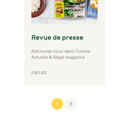
Revue de presse
Retrouvez nous dans Cuisine
Actuelle & Régal magazine
PARTAGE
Pagination
PAGE
1
PAGE
2
des
publications