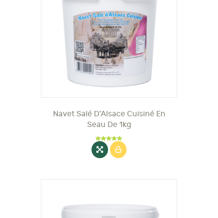
Navet Salé D’Alsace Cuisiné En
Seau De 1kg
Note
5.00
sur 5